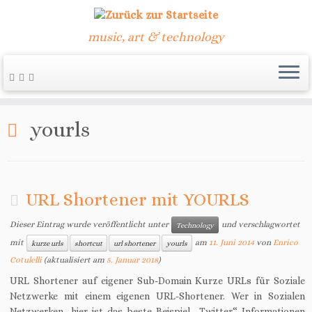
music, art & technology
Zum
Inhalt
Start
»
yourls
springen
yourls
URL Shortener mit YOURLS
Dieser Eintrag wurde veröffentlicht unter
und verschlagwortet
Technology
mit
am
11. Juni 2014
von
Enrico
kurze urls
shortcut
url shortener
yourls
Cotulelli
(aktualisiert am
5. Januar 2018
)
URL Shortener auf eigener Sub-Domain Kurze URLs für Soziale
Netzwerke mit einem eigenen URL-Shortener. Wer in Sozialen
Netzwerken, hier ist das beste Beispiel „Twitter“ Informationen