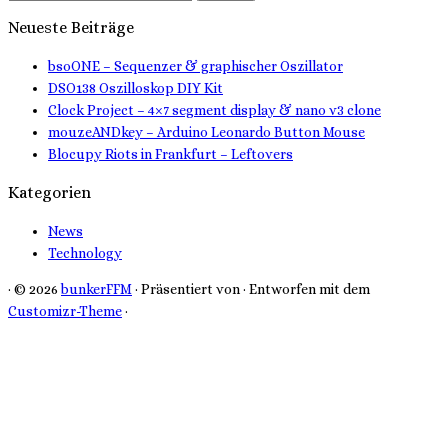
nach:
Neueste Beiträge
bsoONE – Sequenzer & graphischer Oszillator
DSO138 Oszilloskop DIY Kit
Clock Project – 4×7 segment display & nano v3 clone
mouzeANDkey – Arduino Leonardo Button Mouse
Blocupy Riots in Frankfurt – Leftovers
Kategorien
News
Technology
·
© 2026
bunkerFFM
·
Präsentiert von
·
Entworfen mit dem
Customizr-Theme
·